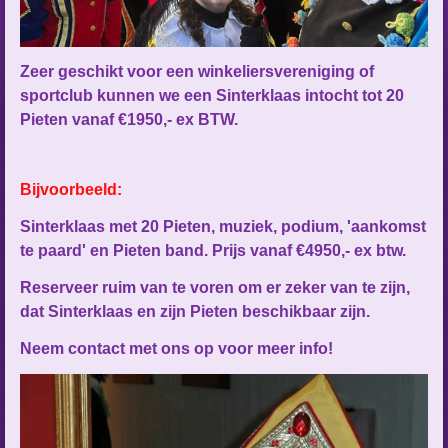
Zeer geschikt voor een winkeliersvereniging of
sportclub kunnen we een Sinterklaas intocht tot 20
Pieten vanaf €1950,- ex BTW.
Bijvoorbeeld:
Sinterklaas met 20 Pieten, muziek, podium, 'aankomst
te paard' en Pieten band. Prijs vanaf €4950,- ex btw.
Reserveer ruim van te voren om er zeker van te zijn,
dat Sinterklaas en zijn Pieten beschikbaar zijn.
Neem contact met ons op voor meer info!