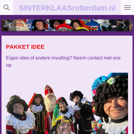
Ga
SINTERKLAASrotterdam.nl
direct
naar
de
hoofdinhoud
PAKKET IDEE
Eigen idee of andere invulling? Neem contact met ons
op.