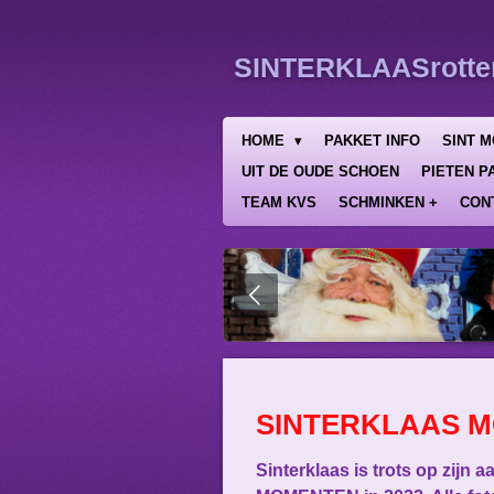
Ga
direct
SINTERKLAASrotte
naar
de
hoofdinhoud
HOME
PAKKET INFO
SINT 
UIT DE OUDE SCHOEN
PIETEN P
TEAM KVS
SCHMINKEN +
CON
SINTERKLAAS M
Sinterklaas is trots op zijn