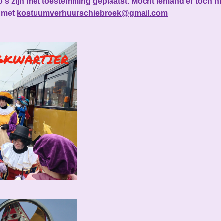
s zijn met toestemming geplaatst. Mocht iemand er toch niet
 met
kostuumverhuurschiebroek@gmail.com