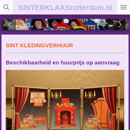
Ga
SINTERKLAASrotterdam.nl
direct
naar
de
hoofdinhoud
SINT KLEDINGVERHUUR
Beschikbaarheid en huurprijs op aanvraag